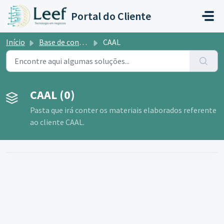
Ir para o conteúdo principal
Portal do Cliente
Início
Base de conhecimento
CAAL
CAAL (0)
Pasta que irá conter os materiais elaborados referente
ao cliente CAAL.