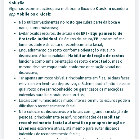
Solução
Algumas recomendações para melhorar o fluxo do
Clock In
usando o
app
Mobile
ou o
Kiosk
:
Não utilizar vestimentas no rosto que cubra parte da boca e
nariz, como máscaras;
Evitar óculos escuros, de leitura e de
EPI - Equipamento de
Proteção Individual
. Os óculos de leitura/
EPI
podem refletir
luminosidade e dificultar o reconhecimento facial;
Enquadramento do rosto conforme orientação visual no
dispositivo. A funcionalidade
Habilitar detecção de rostos
funciona como uma orientação de rosto
detectado
, mas o
mesmo deve ser enquadrado conforme orientação visual no
dispositivo;
Ter apenas um rosto visível. Principalmente em filas, se duas faces
estiverem em frente ao dispositivo, o Sistema poderá não detectar
qual rosto deve ser reconhecido ou gerar casos de marcações
indevidas para funcionários incorretos;
Locais com luminosidade muito intensa ou muito escuros podem
dificultar o reconhecimento facial;
Não colocar os dispositivos em locais com grande circulação de
pessoas, principalmente se as funcionalidades de
Habilitar
reconhecimento facial automático por aproximação
e
Liveness
estiverem ativas, até mesmo para evitar disparos
indevidos de reconhecimento facial;