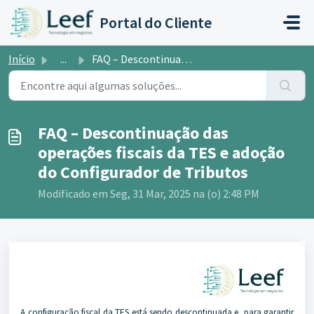
Ir para o conteúdo principal
Portal do Cliente
Início
...
FAQ – Descontinuação das operações fiscais da TES e adoçã...
FAQ – Descontinuação das
operações fiscais da TES e adoção
do Configurador de Tributos
Modificado em Seg, 31 Mar, 2025 na (o) 2:48 PM
A configuração fiscal da TES está sendo descontinuada e, para garantir