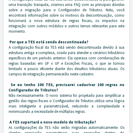
uma transição tranquila, criamos uma FAQ com as principais dúvidas
sobre a migração para o Configurador de Tributos. Nela, você
encontrará informações sobre os motivos da descontinuação, como
funcionará a nova estrutura de regras fiscais, os impactos na
integração com outros módulos e outros temas relevantes para este
momento.
Por que a TES está sendo descontinuada?
A configuração fiscal da TES está sendo descontinuada devido à sua
estrutura antiga e complexa, criada para atender a cenários tributários
específicos de um período anterior. Ela operava com combinações de
regras baseadas em UF x UF e Exceções Fiscais, o que se tornou
limitado e pouco eficiente diante dos desafios tributários atuais. Os
campos de integração permanecerão neste cadastro.
Se eu tenho 100 TES, precisarei cadastrar 100 regras no
Configurador de Tributos?
Não necessariamente. O novo sistema foi projetado para simplificar a
gestão das regras fiscais o Configurador de Tributos utiliza uma lógica
mais inteligente e parametrizável, reduzindo a complexidade e
minimizando a necessidade de múltiplas regras.
A TES suportará o novo modelo de tributação?
As configurações da TES não serão migradas automaticamente. Os
clientes precisarão parametrizar suas operações dentro do